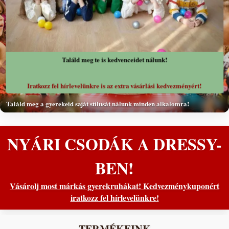
❮
❯
Találd meg te is kedvenceidet nálunk!
Iratkozz fel hírlevelünkre is az extra vásárlási kedvezményért!
Találd meg a gyerekeid saját stílusát nálunk minden alkalomra!
NYÁRI CSODÁK A DRESSY-
BEN!
Vásárolj most márkás gyerekruhákat! Kedvezménykuponért
iratkozz fel hírlevelünkre!
TERMÉKEINK