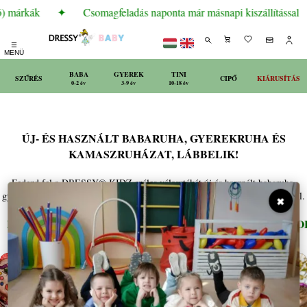
) márkák
✦
Csomagfeladás naponta már másnapi kiszállítással
☰
MENÜ
BABA
GYEREK
TINI
SZŰRÉS
CIPŐ
KIÁRUSÍTÁS
0-2 év
3-9 év
10-18 év
ÚJ- ÉS HASZNÁLT BABARUHA, GYEREKRUHA ÉS
KAMASZRUHÁZAT, LÁBBELIK!
Fedezd fel a DRESSY® KIDZ széles választékát új és használt babaruha,
gyerekruha és kamaszruházat kategóriákban, kiegészítve minőségi lábbelikkel.
✖
EXKLUZÍV
ARMANI
BENETTON
BOBO
✦
✦
✦