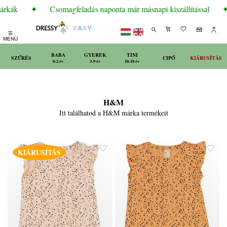
árkák
✦
Csomagfeladás naponta már másnapi kiszállítással
✦
☰
MENÜ
BABA
GYEREK
TINI
SZŰRÉS
CIPŐ
KIÁRUSÍTÁS
0-2 év
3-9 év
10-18 év
H&M
Itt találhatod a H&M márka termékeit
KIÁRUSÍTÁS