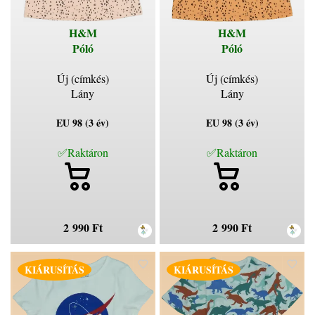
H&M
H&M
Póló
Póló
Új (címkés)
Új (címkés)
Lány
Lány
EU 98 (3 év)
EU 98 (3 év)
✅Raktáron
✅Raktáron
2 990 Ft
2 990 Ft
KIÁRUSÍTÁS
KIÁRUSÍTÁS