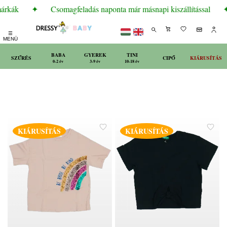
márkák
✦
Csomagfeladás naponta már másnapi kiszállítással
☰
MENÜ
BABA
GYEREK
TINI
SZŰRÉS
CIPŐ
KIÁRUSÍTÁS
0-2 év
3-9 év
10-18 év
KIÁRUSÍTÁS
KIÁRUSÍTÁS