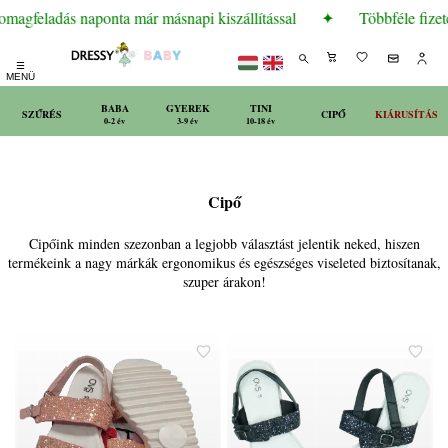
magfeladás naponta már másnapi kiszállítással
✦
Többféle fizeté
☰
MENÜ
BABA
GYEREK
TINI
SZŰRÉS
CIPŐ
KIÁRUSÍTÁS
0-2 év
3-9 év
10-18 év
Cipő
Cipőink minden szezonban a legjobb választást jelentik neked, hiszen
termékeink a nagy márkák ergonomikus és egészséges viseleted biztosítanak,
szuper árakon!