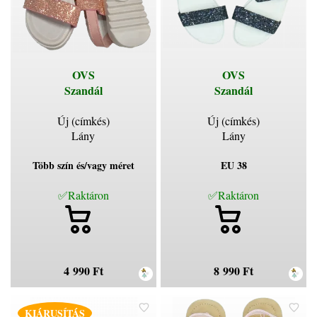
OVS
OVS
Szandál
Szandál
Új (címkés)
Új (címkés)
Lány
Lány
Több szín és/vagy méret
EU 38
✅Raktáron
✅Raktáron
4 990 Ft
8 990 Ft
KIÁRUSÍTÁS