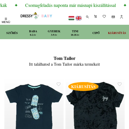
rkák
✦
Csomagfeladás naponta már másnapi kiszállítással
✦
☰
MENÜ
BABA
GYEREK
TINI
SZŰRÉS
CIPŐ
KIÁRUSÍTÁS
0-2 év
3-9 év
10-18 év
Tom Tailor
Itt találhatod a Tom Tailor márka termékeit
KIÁRUSÍTÁS