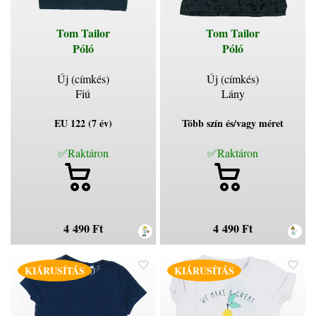
Tom Tailor
Tom Tailor
Póló
Póló
Új (címkés)
Új (címkés)
Fiú
Lány
EU 122 (7 év)
Több szín és/vagy méret
✅Raktáron
✅Raktáron
4 490 Ft
4 490 Ft
KIÁRUSÍTÁS
KIÁRUSÍTÁS